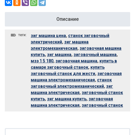
Описание
теги:
зиг машина цена
,
станок зиговочный
электрический
,
зиг машина
электромеханическая
,
зиговочная машина
купить
,
зиг машина
,
зиговочный машина
,
мзэ 1 5 180
,
зиговочная машина
,
купить в
самаре зиговочный станок
,
купить
зиговочный станок для жести
,
зиговочная
машина электромеханическая
,
станок
зиговочный электромеханический
,
зиг
машина электрическая
,
зиговочный станок
купить
,
зиг машина купить
,
зиговочная
машина электрическая
,
зиговочный станок