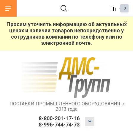
0
Просим уточнять информацию об актуальных
ценах и наличии товаров непосредственно у
назад
назад
сотрудников компании по телефону или по
электронной почте.
О КОМПАНИИ
СЕРВИС
О компании
Гарантийное обслуживание
Поставщики
Ремонт станков
Поставка запчастей и оснастки
Пусконаладка оборудования
ПОСТАВКИ ПРОМЫШЛЕННОГО ОБОРУДОВАНИЯ с
2013 года
Подбор оборудования
8-800-201-17-16
8-996-744-74-73
Демонстрация оборудования