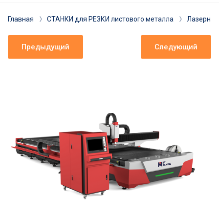
Разработка технологии
Главная
СТАНКИ для РЕЗКИ листового металла
Лазерная
Лизинг
Предыдущий
Следующий