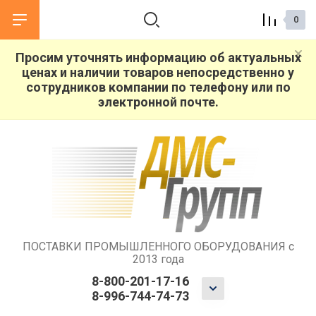
0
Просим уточнять информацию об актуальных
ценах и наличии товаров непосредственно у
назад
назад
сотрудников компании по телефону или по
электронной почте.
О КОМПАНИИ
СЕРВИС
О компании
Гарантийное обслуживание
Поставщики
Ремонт станков
Поставка запчастей и оснастки
Пусконаладка оборудования
ПОСТАВКИ ПРОМЫШЛЕННОГО ОБОРУДОВАНИЯ с
2013 года
Подбор оборудования
8-800-201-17-16
8-996-744-74-73
Демонстрация оборудования