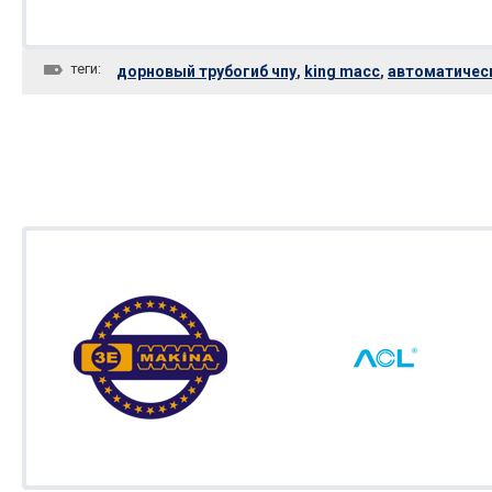
теги:
дорновый трубогиб чпу
,
king macc
,
автоматичес