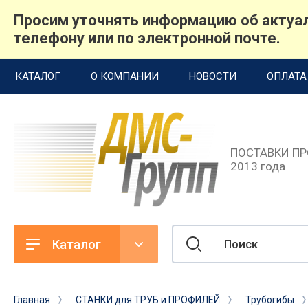
Просим уточнять информацию об актуал
телефону или по электронной почте.
назад
назад
КАТАЛОГ
О КОМПАНИИ
НОВОСТИ
ОПЛАТА
О КОМПАНИИ
СЕРВИС
О компании
Гарантийное обслуживание
ПОСТАВКИ П
2013 года
Поставщики
Ремонт станков
Поставка запчастей и оснастки
Пусконаладка оборудования
Каталог
Подбор оборудования
Демонстрация оборудования
Главная
СТАНКИ для ТРУБ и ПРОФИЛЕЙ
Трубогибы