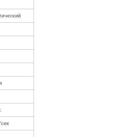
тический
м
к
/сек